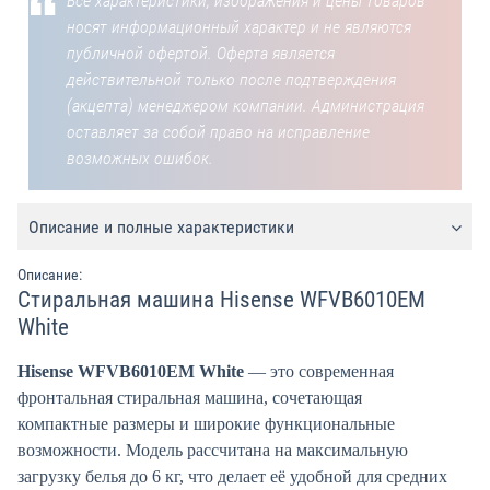
Все характеристики, изображения и цены товаров
носят информационный характер и не являются
публичной офертой. Оферта является
действительной только после подтверждения
(акцепта) менеджером компании. Администрация
оставляет за собой право на исправление
возможных ошибок.
Описание и полные характеристики
Описание:
Стиральная машина Hisense WFVB6010EM
White
Hisense WFVB6010EM White
— это современная
фронтальная стиральная машина, сочетающая
компактные размеры и широкие функциональные
возможности. Модель рассчитана на максимальную
загрузку белья до 6 кг, что делает её удобной для средних