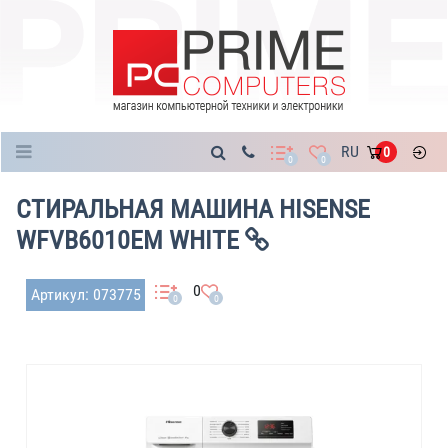
Каталог
RU
0
0
0
СТИРАЛЬНАЯ МАШИНА HISENSE
WFVB6010EM WHITE
0
Артикул: 073775
0
0