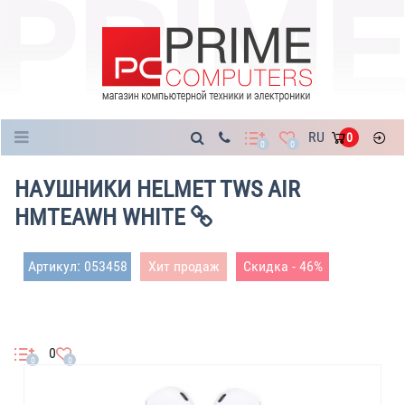
Каталог
RU
0
0
0
НАУШНИКИ HELMET TWS AIR
HMTEAWH WHITE
Артикул: 053458
Хит продаж
Скидка - 46%
0
0
0