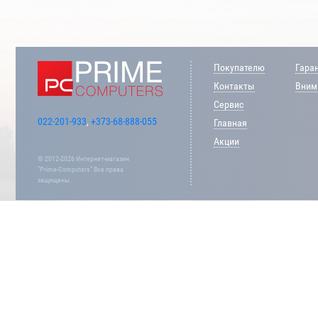
Покупателю
Гара
Контакты
Внима
Сервис
022-201-933
,
+373-68-888-055
Главная
Акции
© 2012-2026 Интернет-магазин
“Prime-Computers” Все права
защищены.