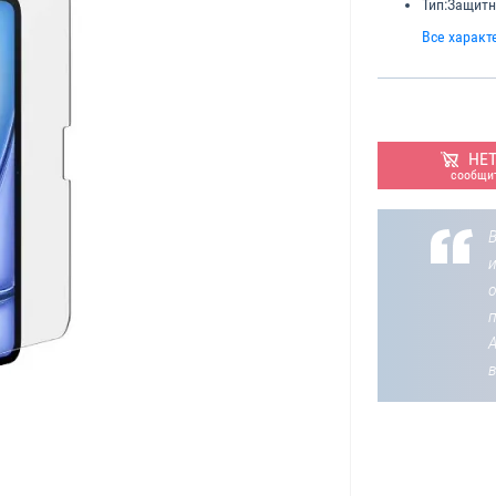
Тип:
Защитн
Все характ
НЕ
сообщит
В
о