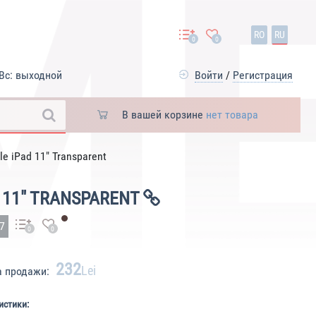
RO
RU
0
0
Вс: выходной
Войти
/
Регистрация
В вашей корзине
нет товара
le iPad 11" Transparent
 11" TRANSPARENT
67
0
0
232
Lei
а продажи:
истики: