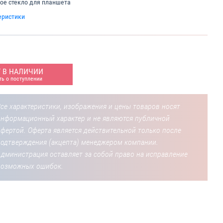
ое стекло для планшета
еристики
Т В НАЛИЧИИ
ь о поступлении
се характеристики, изображения и цены товаров носят
информационный характер и не являются публичной
фертой. Оферта является действительной только после
подтверждения (акцепта) менеджером компании.
Администрация оставляет за собой право на исправление
возможных ошибок.