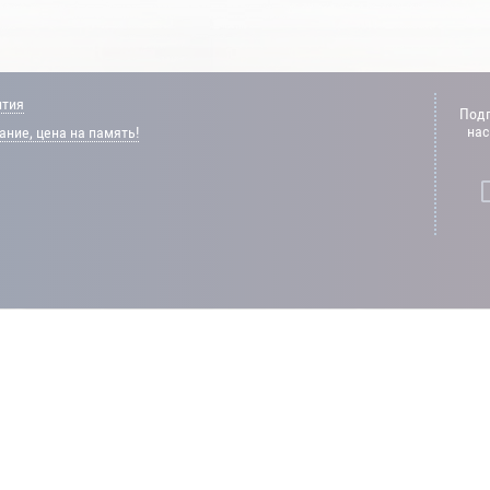
нтия
Подп
нас
ние, цена на память!