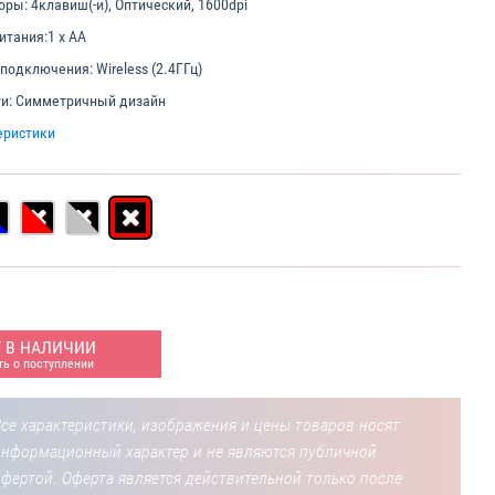
оры:
4клавиш(-и), Оптический, 1600dpi
итания:
1 x AA
 подключения:
Wireless (2.4ГГц)
и:
Симметричный дизайн
еристики
Т В НАЛИЧИИ
ь о поступлении
се характеристики, изображения и цены товаров носят
информационный характер и не являются публичной
фертой. Оферта является действительной только после