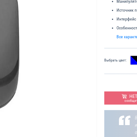
Манипулят
Источник п
Интерфейс
Особенност
Все характ
Выбрать цвет:
НЕ
сообщит
В
о