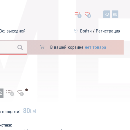
RO
RU
0
0
Вс: выходной
Войти
/
Регистрация
В вашей корзине
нет товара
52
0
0
80
Lei
а продажи:
истики: