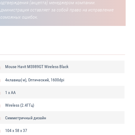
подтверждения (акцепта) менеджером компании.
Администрация оставляет за собой право на исправление
возможных ошибок.
Mouse Havit MS989GT Wireless Black
4клавиш(-и), Оптический, 1600dpi
1 x AA
Wireless (2.4ГГц)
Симметричный дизайн
104 x 58 x 37