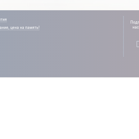
нтия
Подп
нас
ние, цена на память!