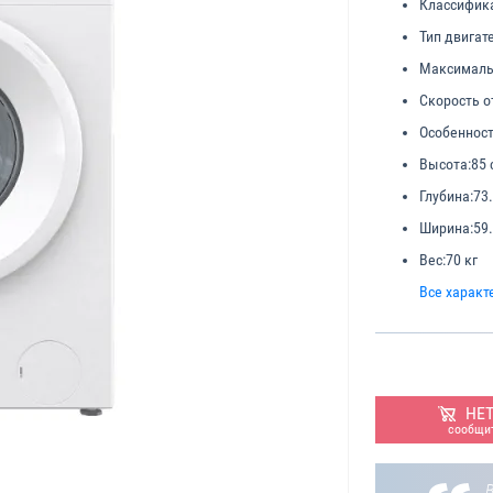
Классифик
Тип двигат
Максимальн
Скорость о
Особенност
Высота:
85 
Глубина:
73
Ширина:
59
Вес:
70 кг
Все характ
НЕ
сообщит
В