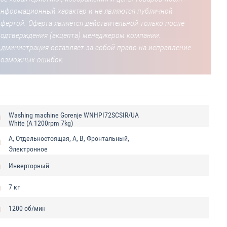
информационный характер и не являются публичной
фертой. Оферта является действительной только после
подтверждения (акцепта) менеджером компании.
Администрация оставляет за собой право на исправление
возможных ошибок.
Washing machine Gorenje WNHPI72SCSIR/UA
White (A 1200rpm 7kg)
A, Отдельностоящая, A, B, Фронтальный,
Электронное
Инверторный
7 кг
1200 об/мин