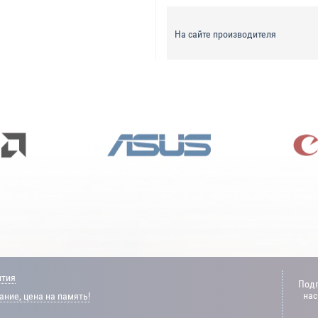
На сайте производителя
нтия
Подп
нас
ние, цена на память!