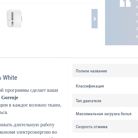
о
Полное название
 White
Классификация
ой программы сделает ваши
ы
Gorenje
Тип двигателя
им в каждое волокно ткани,
ься.
Максимальная загрузка белья
чивать длительную работу
Скорость отжима
экономя электроэнергию во