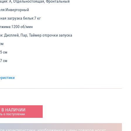
ация:
A, Отдельностоящая, Фронтальный
еля:
Инверторный
ая загрузка белья:
7 кг
тжима:
1200 об/мин
и:
Дисплей, Пар, Таймер отсрочки запуска
см
.5 см
.7 см
еристики
Т В НАЛИЧИИ
ь о поступлении
се характеристики, изображения и цены товаров носят