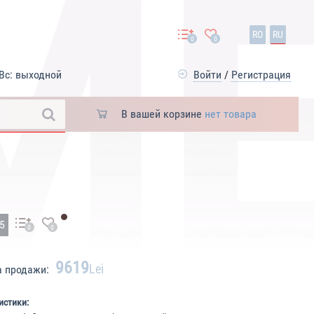
RO
RU
0
0
Вс: выходной
Войти
/
Регистрация
В вашей корзине
нет товара
25
0
0
9619
Lei
а продажи:
истики: