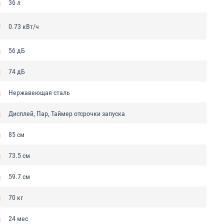
36 л
0.73 кВт/ч
56 дБ
74 дБ
Нержавеющая сталь
Дисплей, Пар, Таймер отсрочки запуска
85 см
73.5 см
59.7 см
70 кг
24 мес