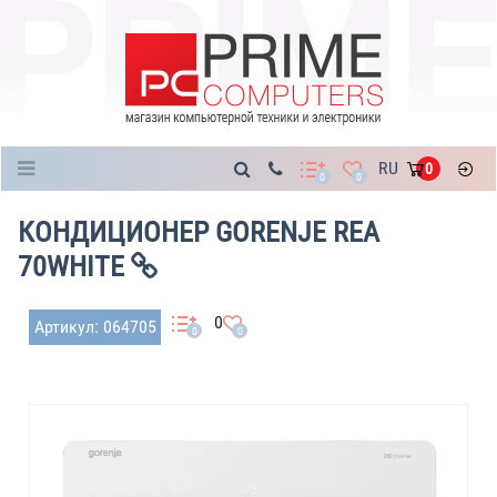
Каталог
RU
0
0
0
КОНДИЦИОНЕР GORENJE REA
70WHITE
0
Артикул: 064705
0
0