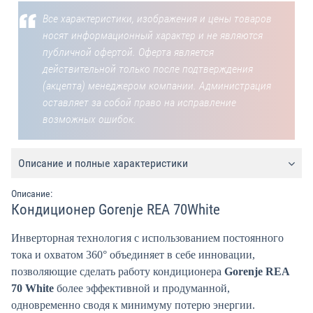
Все характеристики, изображения и цены товаров
носят информационный характер и не являются
публичной офертой. Оферта является
действительной только после подтверждения
(акцепта) менеджером компании. Администрация
оставляет за собой право на исправление
возможных ошибок.
Описание и полные характеристики
Описание:
Кондиционер Gorenje REA 70White
Инверторная технология с использованием постоянного
тока и охватом 360° объединяет в себе инновации,
позволяющие сделать работу кондиционера
Gorenje REA
70 White
более эффективной и продуманной,
одновременно сводя к минимуму потерю энергии.