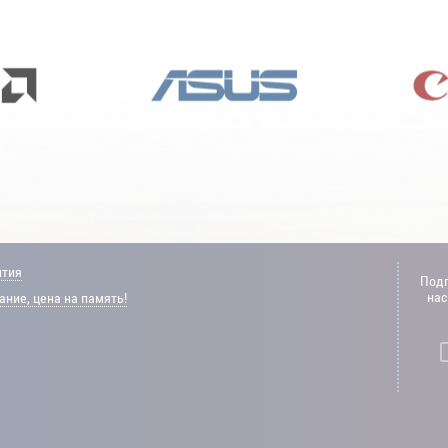
нтия
Подп
нас
ние, цена на память!