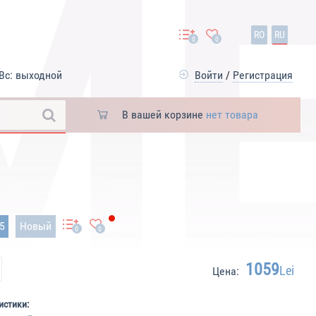
RO
RU
0
0
Вс: выходной
Войти
/
Регистрация
В вашей корзине
нет товара
85
Новый
0
0
1059
Lei
Цена:
истики: