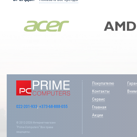
Покупателю
Гара
Контакты
Внима
Сервис
022-201-933
,
+373-68-888-055
Главная
Акции
© 2012-2026 Интернет-магазин
“Prime-Computers” Все права
защищены.