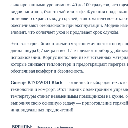
фиксированными уровнями от 40 до 100 градусов, что иде
видов напитков, будь то чай или кофе. Функция поддержан
позволяет сохранять воду горячей, а автоматическое отклю
обеспечивают безопасность при эксплуатации. Модель им
элемент, что облегчает уход и продлевает срок службы.
Этот электрочайник отличается эргономичностью: он вращае
длина шнура 0,7 метра и вес 1,1 кг делают прибор удобны
использовании. Корпус выполнен из качественных матери
которые снижают теплопотери и предотвращают перегрев 
обеспечивая комфорт и безопасность.
Gorenje K17DWDII Black
— отличный выбор для тех, кто
технологии и комфорт. Этот чайник с электронным управ
температуры станет незаменимым помощником на кухне, 
выполняя свою основную задачу — приготовление горячей
индивидуальных предпочтений.
БРЕНДЫ:
Показать все бренды