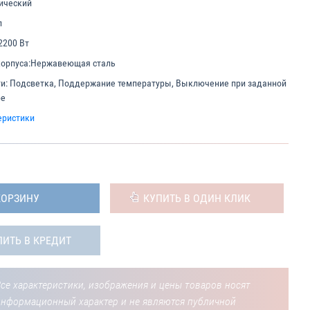
ический
л
2200 Вт
орпуса:
Нержавеющая сталь
и:
Подсветка, Поддержание температуры, Выключение при заданной
ре
еристики
КОРЗИНУ
КУПИТЬ В ОДИН КЛИК
ПИТЬ В КРЕДИТ
се характеристики, изображения и цены товаров носят
информационный характер и не являются публичной