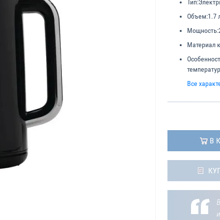
Тип:
Электр
Объем:
1.7 
Мощность:
Материал к
Особенност
температу
Все характ
В 
КУ
В