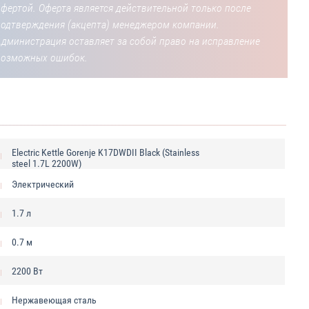
фертой. Оферта является действительной только после
подтверждения (акцепта) менеджером компании.
Администрация оставляет за собой право на исправление
возможных ошибок.
Electric Kettle Gorenje K17DWDII Black (Stainless
steel 1.7L 2200W)
Электрический
1.7 л
0.7 м
2200 Вт
Нержавеющая сталь