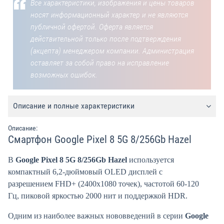
Все характеристики, изображения и цены товаров
носят информационный характер и не являются
публичной офертой. Оферта является
действительной только после подтверждения
(акцепта) менеджером компании. Администрация
оставляет за собой право на исправление
возможных ошибок.
Описание и полные характеристики
Описание:
Смартфон Google Pixel 8 5G 8/256Gb Hazel
В
Google Pixel 8 5G 8/256Gb Hazel
используется
компактный 6,2-дюймовый OLED дисплей с
разрешением FHD+ (2400
х
1080 точек), частотой 60-120
Гц, пиковой яркостью 2000 нит и поддержкой HDR.
Одним из наиболее важных нововведений в серии
Google