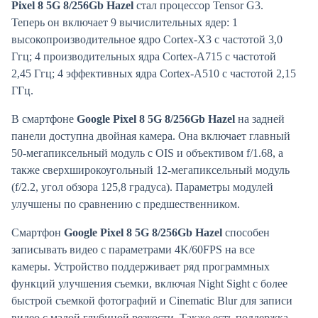
Pixel 8 5G 8/256Gb Hazel
стал процессор Tensor G3.
Теперь он включает 9 вычислительных ядер: 1
высокопроизводительное ядро Cortex-X3 с частотой 3,0
Ггц; 4 производительных ядра Cortex-A715 с частотой
2,45 Ггц; 4 эффективных ядра Cortex-A510 с частотой 2,15
ГГц.
В смартфоне
Google Pixel 8 5G 8/256Gb Hazel
на задней
панели доступна двойная камера. Она включает главный
50-мегапиксельный модуль с OIS и объективом f/1.68, а
также сверхширокоугольный 12-мегапиксельный модуль
(f/2.2, угол обзора 125,8 градуса). Параметры модулей
улучшены по сравнению с предшественником.
Смартфон
Google Pixel 8 5G 8/256Gb Hazel
способен
записывать видео с параметрами 4K/60FPS на все
камеры. Устройство поддерживает ряд программных
функций улучшения съемки, включая Night Sight с более
быстрой съемкой фотографий и Cinematic Blur для записи
видео с малой глубиной резкости.
Также
есть поддержка