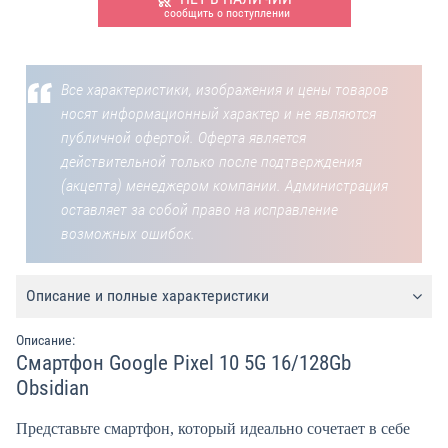
сообщить о поступлении
Все характеристики, изображения и цены товаров
носят информационный характер и не являются
публичной офертой. Оферта является
действительной только после подтверждения
(акцепта) менеджером компании. Администрация
оставляет за собой право на исправление
возможных ошибок.
Описание и полные характеристики
Описание:
Смартфон Google Pixel 10 5G 16/128Gb
Obsidian
Представьте смартфон, который идеально сочетает в себе