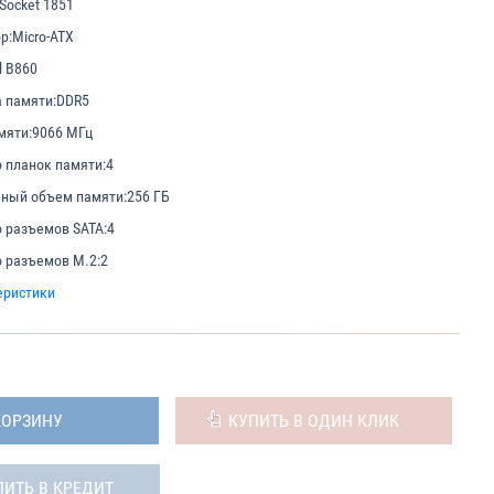
Socket 1851
р:
Micro-ATX
l B860
 памяти:
DDR5
мяти:
9066 МГц
 планок памяти:
4
ный объем памяти:
256 ГБ
 разъемов SATA:
4
 разъемов M.2:
2
еристики
КОРЗИНУ
КУПИТЬ В ОДИН КЛИК
ПИТЬ В КРЕДИТ