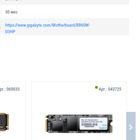
30 мес
https://www.gigabyte.com/Motherboard/B860M-
D3HP
Х
рт.:
060033
Арт.:
043725