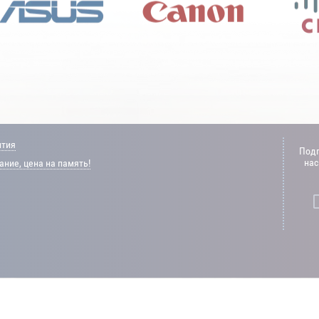
нтия
Подп
нас
ние, цена на память!