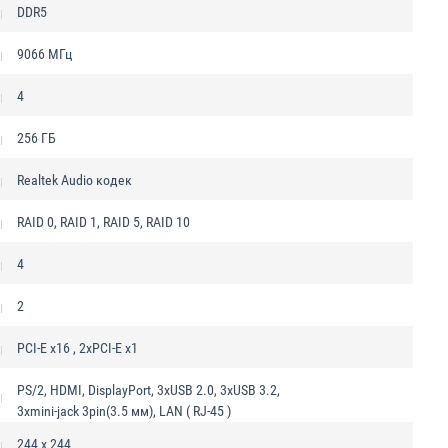
DDR5
9066 МГц
4
256 ГБ
Realtek Audio кодек
RAID 0, RAID 1, RAID 5, RAID 10
4
2
PCI-E x16 , 2xPCI-E x1
PS/2, HDMI, DisplayPort, 3xUSB 2.0, 3xUSB 3.2,
3xmini-jack 3pin(3.5 мм), LAN ( RJ-45 )
244 x 244