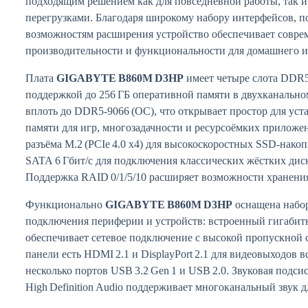
подходящим решением как для повседневной работы, так и
перегрузками. Благодаря широкому набору интерфейсов, 
возможностям расширения устройство обеспечивает совре
производительности и функциональности для домашнего 
Плата
GIGABYTE B860M D3HP
имеет четыре слота DDR
поддержкой до 256 ГБ оперативной памяти в двухканально
вплоть до DDR5‑9066 (OC), что открывает простор для ус
памяти для игр, многозадачности и ресурсоёмких приложен
разъёма M.2 (PCIe 4.0 x4) для высокоскоростных SSD‑накоп
SATA 6 Гбит/с для подключения классических жёстких дис
Поддержка RAID 0/1/5/10 расширяет возможности хранени
Функционально
GIGABYTE B860M D3HP
оснащена набо
подключения периферии и устройств: встроенный гигаби
обеспечивает сетевое подключение с высокой пропускной 
панели есть HDMI 2.1 и DisplayPort 2.1 для видеовыходов 
несколько портов USB 3.2 Gen 1 и USB 2.0. Звуковая подсис
High Definition Audio поддерживает многоканальный звук д