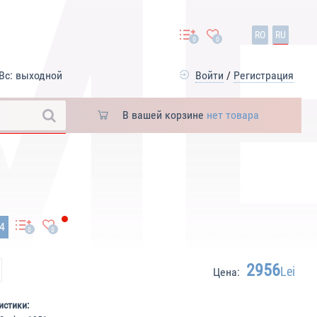
RO
RU
0
0
Вс: выходной
Войти
/
Регистрация
В вашей корзине
нет товара
74
0
0
2956
Lei
Цена:
истики: