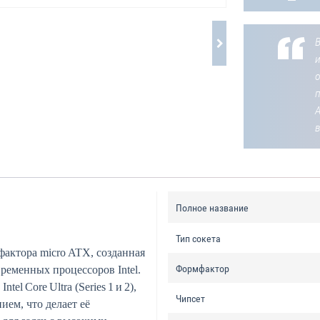
В
о
Полное название
Тип сокета
актора micro ATX, созданная
Формфактор
ременных процессоров Intel.
l Core Ultra (Series 1 и 2),
Чипсет
ем, что делает её