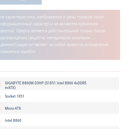
се характеристики, изображения и цены товаров носят
информационный характер и не являются публичной
фертой. Оферта является действительной только после
подтверждения (акцепта) менеджером компании.
Администрация оставляет за собой право на исправление
возможных ошибок.
GIGABYTE B860M D3HP (S1851 Intel B860 4xDDR5
mATX)
Socket 1851
Micro-ATX
Intel B860