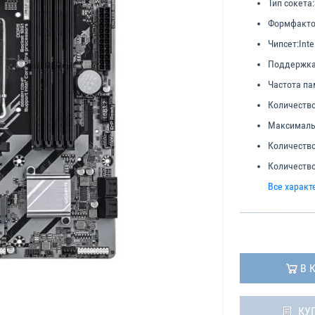
Тип сокета:
Формфакто
Чипсет:
Inte
Поддержка
Частота па
Количество
Максималь
Количество
Количество
Все характ
В 
КУ