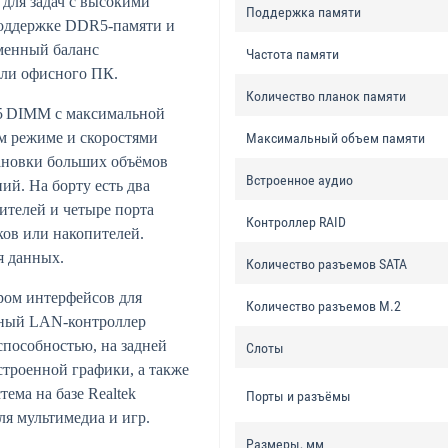
 для задач с высокими
Поддержка памяти
поддержке DDR5‑памяти и
менный баланс
Частота памяти
или офисного ПК.
Количество планок памяти
5 DIMM с максимальной
м режиме и скоростями
Максимальный объем памяти
тановки больших объёмов
Встроенное аудио
ий. На борту есть два
ителей и четыре порта
Контроллер RAID
ков или накопителей.
я данных.
Количество разъемов SATA
ром интерфейсов для
Количество разъемов M.2
тный LAN‑контроллер
способностью, на задней
Слоты
встроенной графики, а также
тема на базе Realtek
Порты и разъёмы
ля мультимедиа и игр.
Размеры, мм