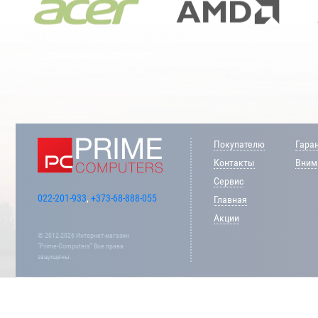
Покупателю
Гара
Контакты
Внима
Сервис
022-201-933
,
+373-68-888-055
Главная
Акции
© 2012-2026 Интернет-магазин
“Prime-Computers” Все права
защищены.