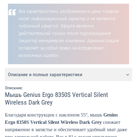
Все характеристики, изображения и цены товаров
носят информационный характер и не являются
публичной офертой. Оферта является
действительной только после подтверждения
(акцепта) менеджером компании. Администрация
оставляет за собой право на исправление
возможных ошибок.
Описание и полные характеристики
Описание:
Мышь Genius Ergo 8350S Vertical Silent
Wireless Dark Grey
Благодаря конструкции с наклоном 55°, мышь
Genius
Ergo 8350S Vertical Silent Wireless Dark Grey
снижает
напряжение в запястье и обеспечивает удобный хват даже
при длительной работе. Вес в 81 г делает управление