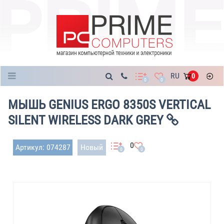
Каталог
RU
0
0
0
МЫШЬ GENIUS ERGO 8350S VERTICAL
SILENT WIRELESS DARK GREY
0
Артикул: 074287
Новый
0
0