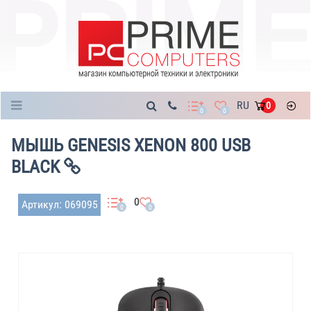
Каталог
RU
0
0
0
МЫШЬ GENESIS XENON 800 USB
BLACK
0
Артикул: 069095
0
0