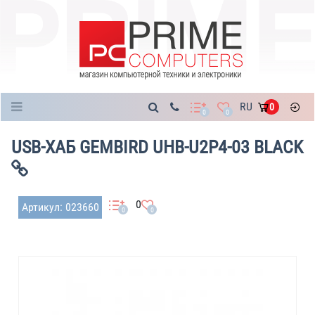
Каталог
RU
0
0
0
USB-ХАБ GEMBIRD UHB-U2P4-03 BLACK
0
Артикул: 023660
0
0