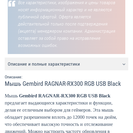
Все характеристики, изображения и цены товаров
носят информационный характер и не являются
публичной офертой. Оферта является
действительной только после подтверждения
(акцепта) менеджером компании. Администрация
оставляет за собой право на исправление
возможных ошибок.
Описание и полные характеристики
Описание:
Мышь Gembird RAGNAR-RX300 RGB USB Black
Мышь
Gembird RAGNAR-RX300 RGB USB Black
предлагает выдающиеся характеристики и функции,
делая ее отличным выбором для геймеров. Эта мышь
обладает разрешением вплоть до 12000 точек на дюйм,
что обеспечивает высокую точность и отслеживание
движений. Можно настроить частоту обновления в