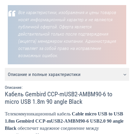
Все характеристики, изображения и цены товаров
носят информационный характер и не являются
публичной офертой. Оферта является
действительной только после подтверждения
(акцепта) менеджером компании. Администрация
оставляет за собой право на исправление
возможных ошибок.
Описание и полные характеристики
Описание:
Кабель Gembird CCP-mUSB2-AMBM90-6 to
micro USB 1.8m 90 angle Black
Телекоммуникационный кабель
Cable micro USB to USB
1.8m Gembird CCP-mUSB2-AMBM90-6 USB2.0 90 angle
Black
обеспечит надежное соединение между