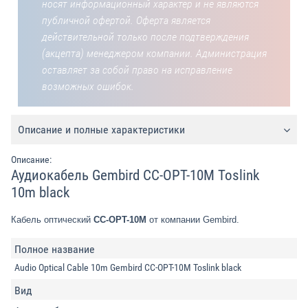
носят информационный характер и не являются
публичной офертой. Оферта является
действительной только после подтверждения
(акцепта) менеджером компании. Администрация
оставляет за собой право на исправление
возможных ошибок.
Описание и полные характеристики
Описание:
Аудиокабель Gembird CC-OPT-10M Toslink
10m black
Кабель оптический
CC-OPT-10M
от компании Gembird.
Полное название
Audio Optical Cable 10m Gembird CC-OPT-10M Toslink black
Вид