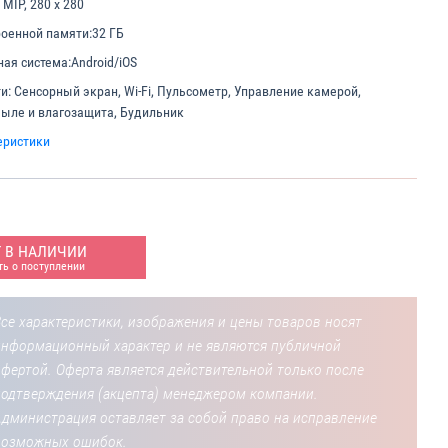
 MIP, 280 x 280
оенной памяти:
32 ГБ
ая система:
Android/iOS
и:
Сенсорный экран, Wi-Fi, Пульсометр, Управление камерой,
ыле и влагозащита, Будильник
еристики
Т В НАЛИЧИИ
ь о поступлении
се характеристики, изображения и цены товаров носят
информационный характер и не являются публичной
фертой. Оферта является действительной только после
подтверждения (акцепта) менеджером компании.
Администрация оставляет за собой право на исправление
возможных ошибок.