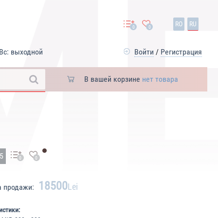
RO
RU
0
0
Вс: выходной
Войти
/
Регистрация
В вашей корзине
нет товара
25
0
0
18500
Lei
а продажи:
истики: