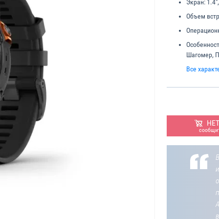
Экран:
1.4",
Объем встр
Операционн
Особенност
Шагомер, П
Все характ
НЕ
сообщит
В
о