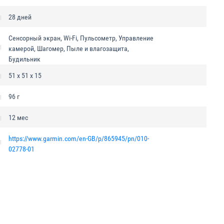
28 дней
Сенсорный экран, Wi-Fi, Пульсометр, Управление
камерой, Шагомер, Пыле и влагозащита,
Будильник
51 х 51 х 15
96 г
12 мес
https://www.garmin.com/en-GB/p/865945/pn/010-
02778-01