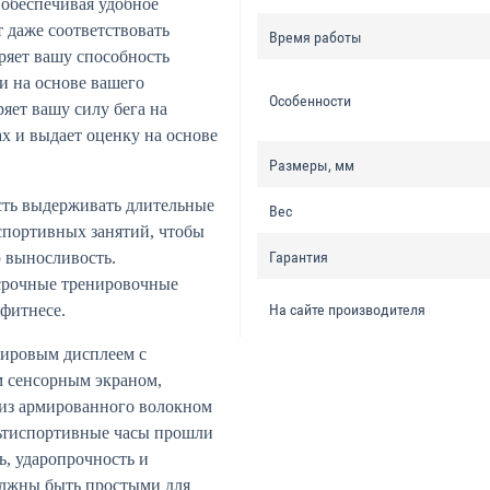
 обеспечивая удобное
 даже соответствовать
Время работы
ряет вашу способность
и на основе вашего
Особенности
яет вашу силу бега на
х и выдает оценку на основе
Размеры, мм
сть выдерживать длительные
Вес
 спортивных занятий, чтобы
 выносливость.
Гарантия
осрочные тренировочные
 фитнесе.
На сайте производителя
ировым дисплеем с
м сенсорным экраном,
из армированного волокном
льтиспортивные часы прошли
, ударопрочность и
олжны быть простыми для