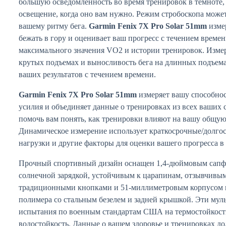
большую осведомленность во время тренировок в темноте,
освещение, когда оно вам нужно. Режим стробоскопа может
вашему ритму бега.
Garmin Fenix 7X Pro Solar 51mm
изме
бежать в гору и оценивает ваш прогресс с течением времен
максимального значения VO2 и истории тренировок. Измер
крутых подъемах и выносливость бега на длинных подъема
ваших результатов с течением времени.
Garmin Fenix 7X Pro Solar 51mm
измеряет вашу способно
усилия и объединяет данные о тренировках из всех ваших
помочь вам понять, как тренировки влияют на вашу общую
Динамическое измерение использует краткосрочные/долг
нагрузки и другие факторы для оценки вашего прогресса в
Прочный спортивный дизайн оснащен 1,4-дюймовым сапф
солнечной зарядкой, устойчивым к царапинам, отзывчивы
традиционными кнопками и 51-миллиметровым корпусом 
полимера со стальным безелем и задней крышкой. Эти му
испытания по военным стандартам США на термостойкость
водостойкость. Данные о вашем здоровье и тренировках д