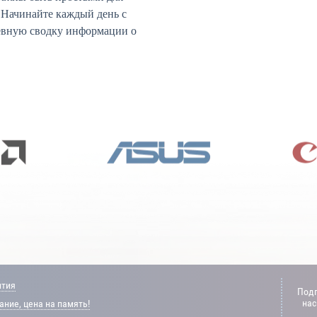
 Начинайте каждый день с
невную сводку информации о
нтия
Подп
нас
ние, цена на память!