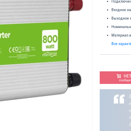
Подключени
Входное н
Выходное 
Номинальн
Материал и
Все характ
НЕ
сообщит
В
о