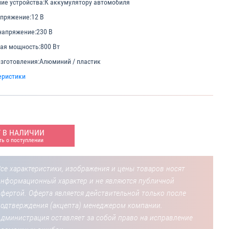
е устройства:
К аккумулятору автомобиля
апряжение:
12 В
напряжение:
230 В
ая мощность:
800 Вт
зготовления:
Алюминий / пластик
еристики
Т В НАЛИЧИИ
ь о поступлении
се характеристики, изображения и цены товаров носят
информационный характер и не являются публичной
фертой. Оферта является действительной только после
подтверждения (акцепта) менеджером компании.
Администрация оставляет за собой право на исправление