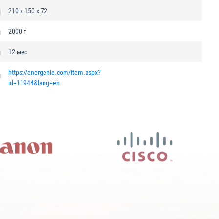
210 x 150 x 72
2000 г
12 мес
https://energenie.com/item.aspx?
id=11944&lang=en