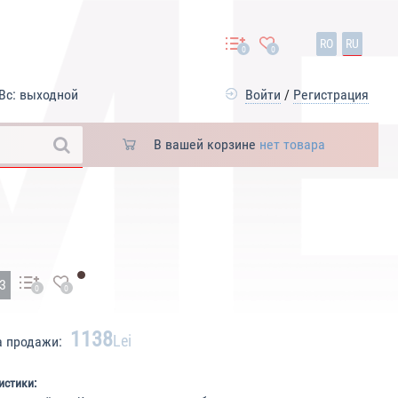
RO
RU
0
0
Вс: выходной
Войти
/
Регистрация
В вашей корзине
нет товара
43
0
0
1138
Lei
а продажи:
истики: