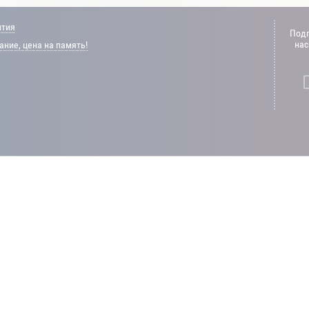
нтия
Подп
нас
ние, цена на память!