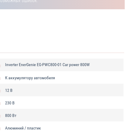
возможных ошибок.
Inverter EnerGenie EG-PWC800-01 Car power 800W
К аккумулятору автомобиля
12 В
230 В
800 Вт
Алюминий / пластик