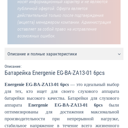
носят информационный характер и не являются
публичной офертой. Оферта является
действительной только после подтверждения
(акцепта) менеджером компании. Администрация
оставляет за собой право на исправление
возможных ошибок.
Описание и полные характеристики
Описание:
Батарейка Energenie EG-BA-ZA13-01 6pcs
Energenie EG-BA-ZA13-01 6pcs
― это идеальный выбор
для тех, кто ищет для своего слухового аппарата
батарейки высокого качества. Батарейки для слухового
аппарата
Energenie EG-BA-ZA13-01 6pcs
были
оптимизированы для достижения максимальной
производительности при непрерывной нагрузке,
стабильное напряжение в течение всего жизненного