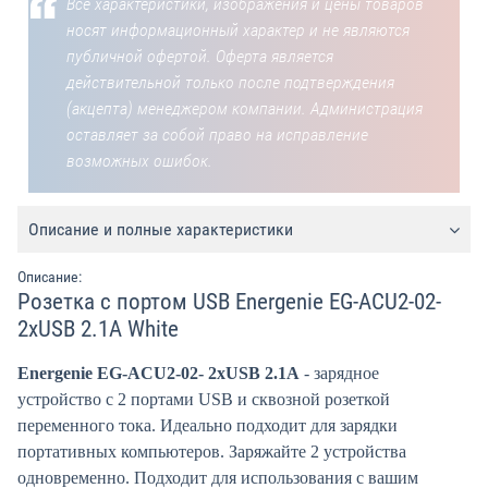
Все характеристики, изображения и цены товаров
носят информационный характер и не являются
публичной офертой. Оферта является
действительной только после подтверждения
(акцепта) менеджером компании. Администрация
оставляет за собой право на исправление
возможных ошибок.
Описание и полные характеристики
Описание:
Розетка с портом USB Energenie EG-ACU2-02-
2xUSB 2.1A White
Energenie EG-ACU2-02- 2xUSB 2.1A
- зарядное
устройство с 2 портами USB и сквозной розеткой
переменного тока. Идеально подходит для зарядки
портативных компьютеров. Заряжайте 2 устройства
одновременно. Подходит для использования с вашим