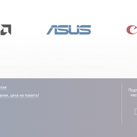
нтия
Подп
нас
ние, цена на память!