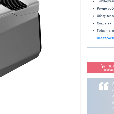
Тип:
Портат
Режим раб
Обслужива
Хладагент:
Габариты в
Все характ
НЕ
сообщит
В
о