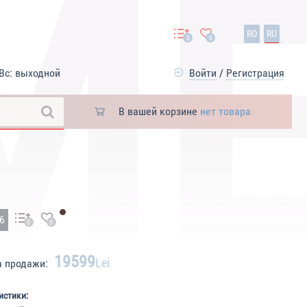
RO
RU
0
0
Вс: выходной
Войти
/
Регистрация
В вашей корзине
нет товара
26
0
0
19599
Lei
а продажи:
истики: