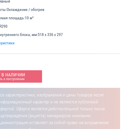
ивный
оты:
Охлаждение / обогрев
емая площадь:
10 м²
R290
нутреннего блока, мм:
518 х 336 х 297
еристики
Т В НАЛИЧИИ
ь о поступлении
се характеристики, изображения и цены товаров носят
информационный характер и не являются публичной
фертой. Оферта является действительной только после
подтверждения (акцепта) менеджером компании.
Администрация оставляет за собой право на исправление