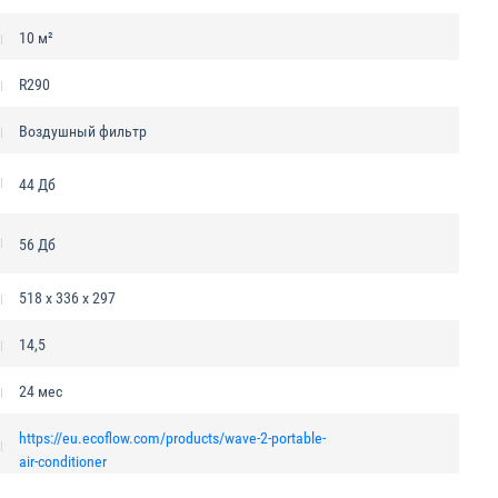
10 м²
R290
Воздушный фильтр
44 Дб
56 Дб
518 х 336 х 297
14,5
24 мес
https://eu.ecoflow.com/products/wave-2-portable-
air-conditioner