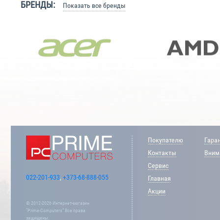
БРЕНДЫ:
Показать все бренды
Покупателю
Гара
Контакты
Внима
Сервис
022-201-933
,
+373-68-888-055
Главная
Акции
© 2012-2026 Интернет-магазин
“Prime-Computers” Все права
защищены.