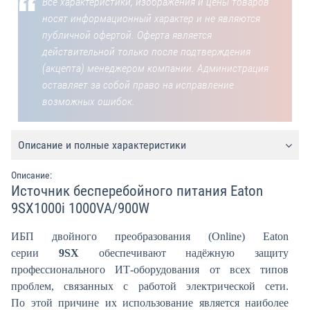
Все характеристики, изображения и цены товаров
носят информационный характер и не являются
публичной офертой. Оферта является
действительной только после подтверждения
(акцепта) менеджером компании. Администрация
оставляет за собой право на исправление
возможных ошибок.
Описание и полные характеристики
Описание:
Источник бесперебойного питания Eaton
9SX1000i 1000VA/900W
ИБП двойного преобразования (Online) Eaton
серии
9SX
обеспечивают надёжную защиту
профессионального ИТ-оборудования от всех типов
проблем, связанных с работой электрической сети.
По этой причине их использование является наиболее