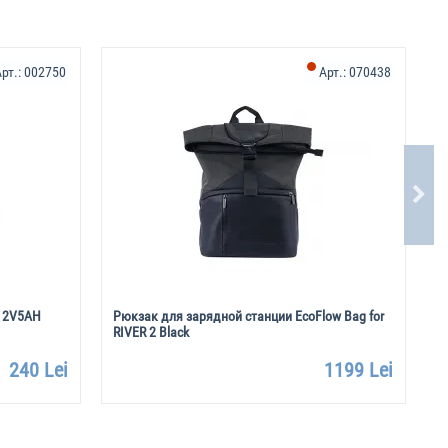
рт.:
002750
Арт.:
070438
-12V5AH
Рюкзак для зарядной станции EcoFlow Bag for
А
RIVER 2 Black
240 Lei
1199 Lei