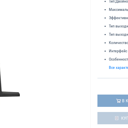
Тип:
Двойно
Максималь
Эффективн
Тип выходн
Тип выходн
Количество
Интерфейс
Особенност
Все характ
В 
КУ