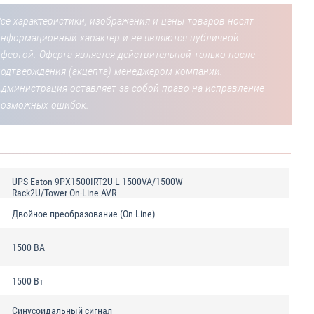
се характеристики, изображения и цены товаров носят
информационный характер и не являются публичной
фертой. Оферта является действительной только после
подтверждения (акцепта) менеджером компании.
Администрация оставляет за собой право на исправление
возможных ошибок.
UPS Eaton 9PX1500IRT2U-L 1500VA/1500W
Rack2U/Tower On-Line AVR
Двойное преобразование (On-Line)
1500 ВА
1500 Вт
Синусоидальный сигнал