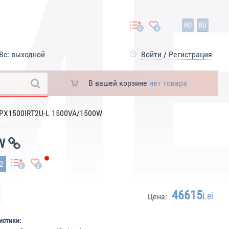
RO
RU
0
0
Вс: выходной
Войти
/
Регистрация
В вашей корзине
нет товара
9PX1500IRT2U-L 1500VA/1500W
0W
92
0
0
46615
Lei
Цена:
истики: