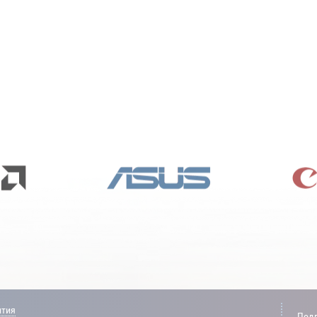
нтия
Подп