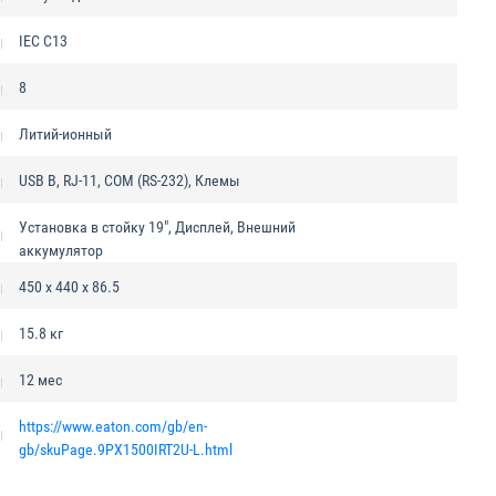
IEC C13
8
Литий-ионный
USB B, RJ-11, COM (RS-232), Клемы
Установка в стойку 19", Дисплей, Внешний
аккумулятор
450 х 440 х 86.5
15.8 кг
12 мес
https://www.eaton.com/gb/en-
gb/skuPage.9PX1500IRT2U-L.html