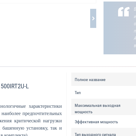
В
о
Полное название
500IRT2U-L
Тип
Максимальная выходная
нологичные характеристики
мощность
 наиболее предпочтительных
жения критической нагрузки
Эффективная мощность
 башенную установку, так и
Тип выходного сигнала
в комплекте).