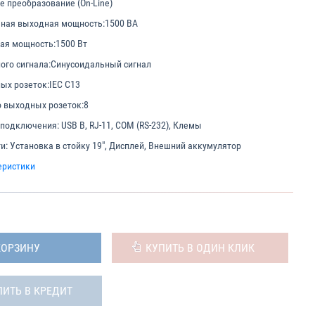
е преобразование (On-Line)
ная выходная мощность:
1500 ВА
ая мощность:
1500 Вт
ого сигнала:
Синусоидальный сигнал
ых розеток:
IEC C13
 выходных розеток:
8
 подключения:
USB B, RJ-11, COM (RS-232), Клемы
и:
Установка в стойку 19", Дисплей, Внешний аккумулятор
еристики
КОРЗИНУ
КУПИТЬ В ОДИН КЛИК
ПИТЬ В КРЕДИТ