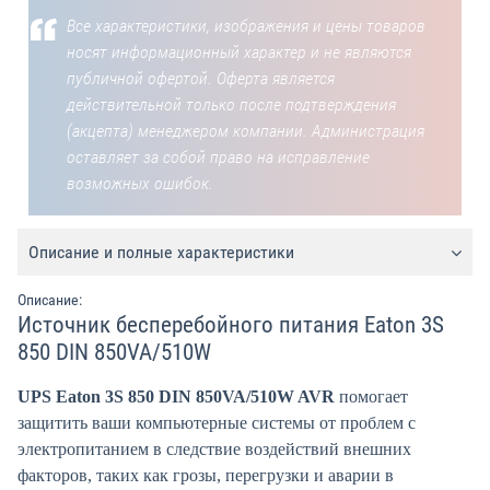
Все характеристики, изображения и цены товаров
носят информационный характер и не являются
публичной офертой. Оферта является
действительной только после подтверждения
(акцепта) менеджером компании. Администрация
оставляет за собой право на исправление
возможных ошибок.
Описание и полные характеристики
Описание:
Источник бесперебойного питания Eaton 3S
850 DIN 850VA/510W
UPS Eaton 3S 850 DIN 850VA/510W AVR
помогает
защитить ваши компьютерные системы от проблем с
электропитанием в следствие воздействий внешних
факторов, таких как грозы, перегрузки и аварии в