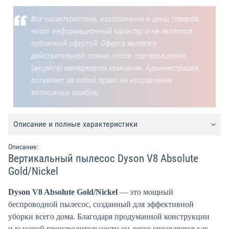
Все характеристики, изображения и цены товаров
носят информационный характер и не являются
публичной офертой. Оферта является
действительной только после подтверждения
(акцепта) менеджером компании. Администрация
оставляет за собой право на исправление
возможных ошибок.
Описание и полные характеристики
Описание:
Вертикальный пылесос Dyson V8 Absolute
Gold/Nickel
Dyson V8 Absolute Gold/Nickel
— это мощный
беспроводной пылесос, созданный для эффективной
уборки всего дома. Благодаря продуманной конструкции
и высокой производительности он легко справляется как