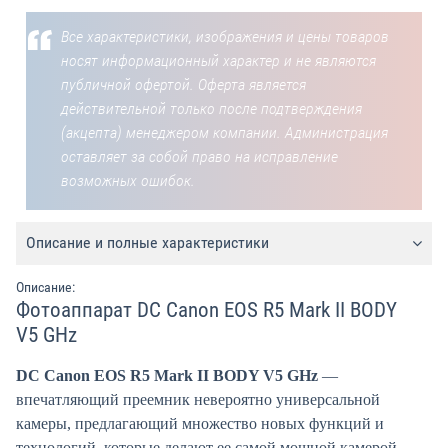
Все характеристики, изображения и цены товаров
носят информационный характер и не являются
публичной офертой. Оферта является
действительной только после подтверждения
(акцепта) менеджером компании. Администрация
оставляет за собой право на исправление
возможных ошибок.
Описание и полные характеристики
Описание:
Фотоаппарат DC Canon EOS R5 Mark II BODY
V5 GHz
DC Canon EOS R5 Mark II BODY V5 GHz
—
впечатляющий преемник невероятно универсальной
камеры, предлагающий множество новых функций и
технологий, которые делают ее самой мощной камерой