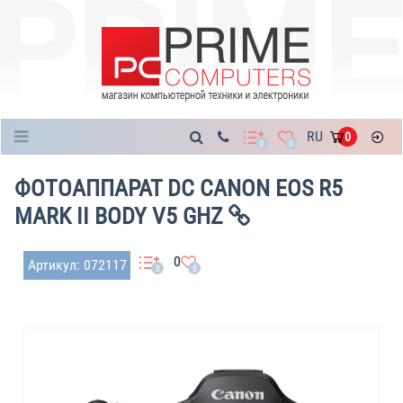
Каталог
RU
0
0
0
ФОТОАППАРАТ DC CANON EOS R5
MARK II BODY V5 GHZ
0
Артикул: 072117
0
0