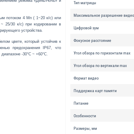
именением режима «День/Ночь» и
Тип матрицы
Максимальное разрешение виде
м потоком 4 Mп ( 1~20 к/с) или
 ~ 25/30 к/с) при кодировании в
Цифровой зум
трирующего устройства.
Фокусное расстояние
елом цвете, который устойчив к
енью предохранения IP67, что
Угол обзора по горизонтали max
 диапазоне -30°C ~ +60°C.
Угол обзора по вертикали max
Формат видео
Поддержка карт памяти
Питание
Особенности
Размеры, мм