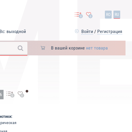
RO
RU
0
0
Вс: выходной
Войти
/
Регистрация
В вашей корзине
нет товара
86
0
0
истики:
рическая
дная