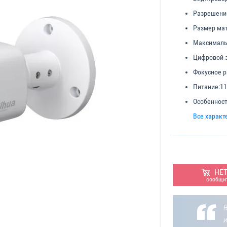
Разрешени
Размер ма
Максималь
Цифровой з
Фокусное р
Питание:
11
Особенност
Все характ
НЕ
сообщит
В