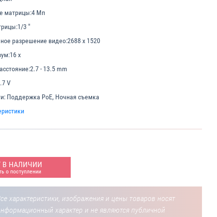
е матрицы:
4 Мп
трицы:
1/3 "
ное разрешение видео:
2688 x 1520
ум:
16 x
асстояние:
2.7 - 13.5 mm
.7 V
и:
Поддержка PoE, Ночная съемка
еристики
Т В НАЛИЧИИ
ь о поступлении
се характеристики, изображения и цены товаров носят
информационный характер и не являются публичной