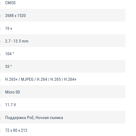
CMOS
о
2688 x 1520
16 x
2.7 - 13.5 mm
104 °
55 °
H.265+ / MJPEG / H.264 / H.265 / H.264+
Micro SD
11.7 V
Поддержка PoE, Ночная съемка
72 х 80 x 212