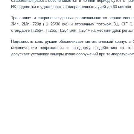
Стабильная работа обеспечивается в ночной период суток с пр
ИК-подсветки с удаленностью направленных лучей до 60 метров.
Трансляция и сохранение данных реализовывается первостепенны
3Mп, 2Mп, 720p ( 1~25/30 к/с) и вторичным потоком D1, CIF (1
стандарте H.265+, H.265, H.264 или H.264+ на жесткий диск регис
Надёжность конструкции обеспечивает металлический корпус в б
механическим повреждения и погодному воздействию со степ
допускает установку камеры извне сооружений при температурном