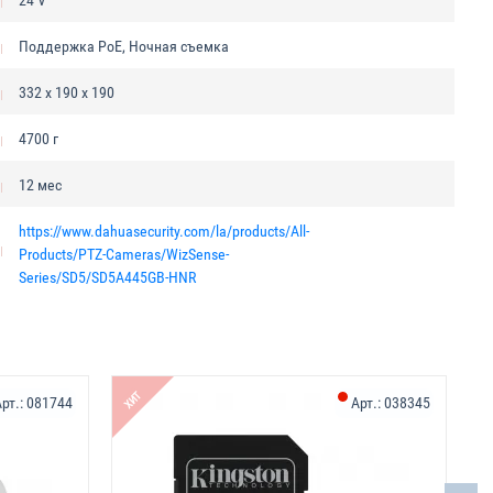
24 V
Поддержка PoE, Ночная съемка
332 х 190 х 190
4700 г
12 мес
https://www.dahuasecurity.com/la/products/All-
Products/PTZ-Cameras/WizSense-
Series/SD5/SD5A445GB-HNR
ХИТ
рт.:
081744
Арт.:
038345