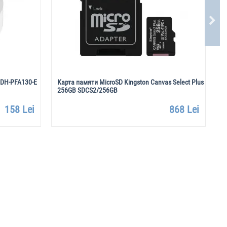
 DH-PFA130-E
Карта памяти MicroSD Kingston Canvas Select Plus
I
256GB SDCS2/256GB
158 Lei
868 Lei