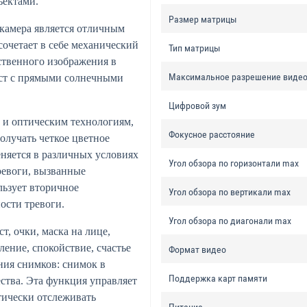
ъектами.
Размер матрицы
 камера является отличным
очетает в себе механический
Тип матрицы
ственного изображения в
Максимальное разрешение виде
ест с прямыми солнечными
Цифровой зум
 и оптическим технологиям,
Фокусное расстояние
олучать четкое цветное
няется в различных условиях
Угол обзора по горизонтали max
ревоги, вызванные
льзует вторичное
Угол обзора по вертикали max
ости тревоги.
Угол обзора по диагонали max
т, очки, маска на лице,
ление, спокойствие, счастье
Формат видео
ния снимков: снимок в
Поддержка карт памяти
ства. Эта функция управляет
тически отслеживать