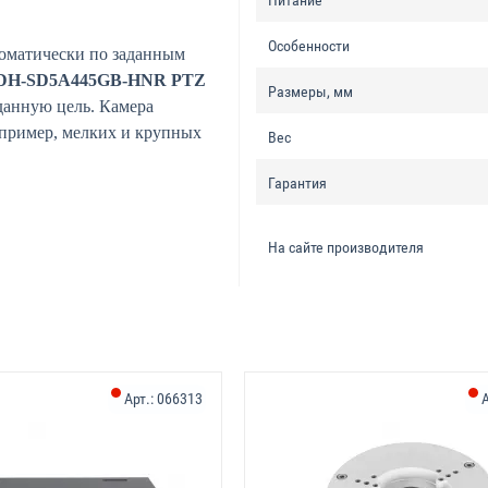
Питание
Особенности
оматически по заданным
 DH-SD5A445GB-HNR PTZ
Размеры, мм
данную цель. Камера
апример, мелких и крупных
Вес
Гарантия
На сайте производителя
Арт.:
066313
А