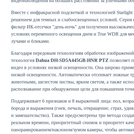
видеонаблюдения на больших расстояниях за уличными об
Вместе с инфракрасной подсветкой и технологией Starlight
решением для темных и слабоосвещенных условий. Серия с
фильтр ИК-отсечки "день-ночь" для получения высококаче
условиях переменного освещения днем и True WDR для м
лучами и бликами.
Благодаря передовым технологиям обработки изображений
технология
Dahua DH-SD5A445GB-HNR PTZ
позволяет п
видео в условиях низкой освещенности. Она широко приме
низкой освещенности. Автоматически отсеивает ложные т
животными, шелестом листвы, ярким светом, а также испо
распознавание при обнаружении цели для повышения точн
Поддерживает 6 признаков и 8 выражений лица: пол, возрас
борода и выражения (гнев, печаль, отвращение, страх, удив
и замешательство). Также предусмотрены три метода созда
реальном времени, приоритетный снимок и приоритет каче
панорамированием/наклоном/зумом камеры, чтобы автома