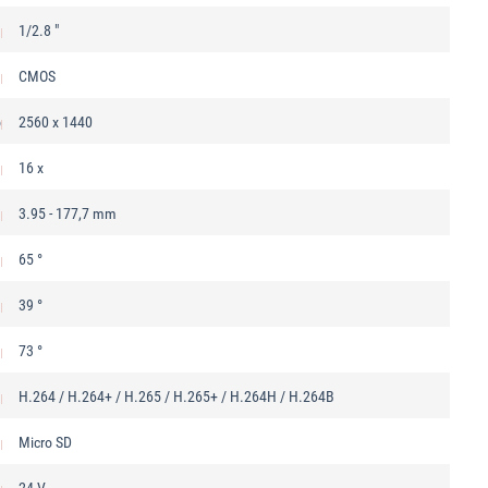
1/2.8 "
CMOS
о
2560 x 1440
16 x
3.95 - 177,7 mm
65 °
39 °
73 °
H.264 / H.264+ / H.265 / H.265+ / H.264Н / H.264B
Micro SD