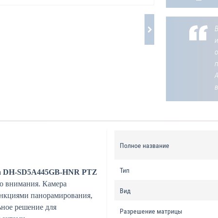
В
о
Полное название
Тип
a DH-SD5A445GB-HNR PTZ
го внимания. Камера
Вид
ункциями панорамирования,
ьное решение для
Разрешение матрицы