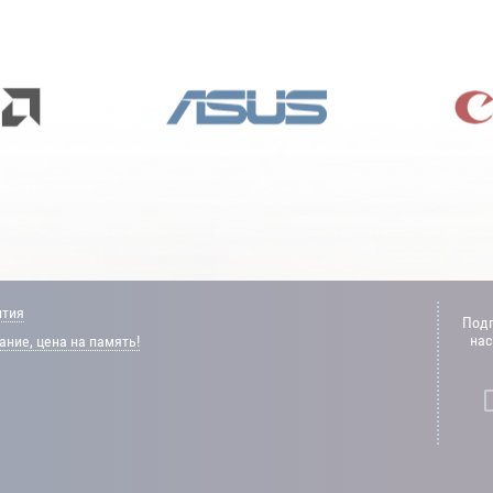
нтия
Подп
нас
ние, цена на память!