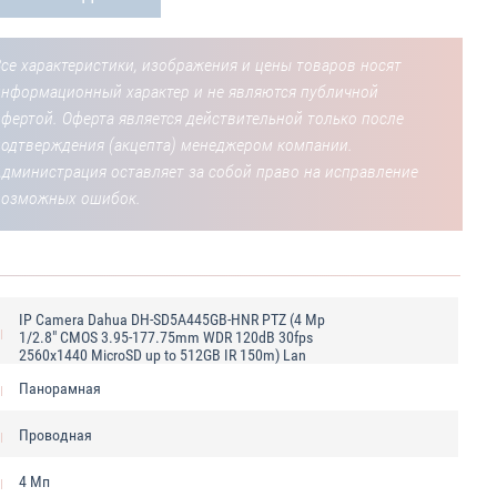
се характеристики, изображения и цены товаров носят
информационный характер и не являются публичной
фертой. Оферта является действительной только после
подтверждения (акцепта) менеджером компании.
Администрация оставляет за собой право на исправление
возможных ошибок.
IP Camera Dahua DH-SD5A445GB-HNR PTZ (4 Mp
1/2.8" CMOS 3.95-177.75mm WDR 120dB 30fps
2560x1440 MicroSD up to 512GB IR 150m) Lan
Панорамная
Проводная
4 Мп