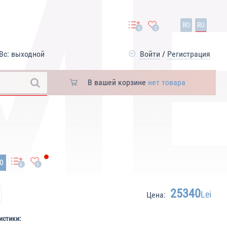
RO
RU
0
0
Вс: выходной
Войти
/
Регистрация
В вашей корзине
нет товара
20
0
0
25340
Lei
Цена:
истики: