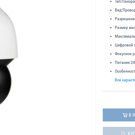
Тип:
Панор
Вид:
Прово
Разрешени
Размер ма
Максималь
Цифровой з
Фокусное р
Питание:
24
Особенност
Все характ
В 
КУ