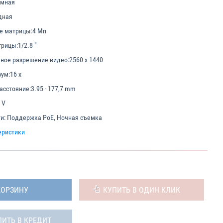
амная
дная
е матрицы:
4 Мп
трицы:
1/2.8 "
ное разрешение видео:
2560 x 1440
ум:
16 x
асстояние:
3.95 - 177,7 mm
 V
и:
Поддержка PoE, Ночная съемка
еристики
КОРЗИНУ
КУПИТЬ В ОДИН КЛИК
ПИТЬ В КРЕДИТ