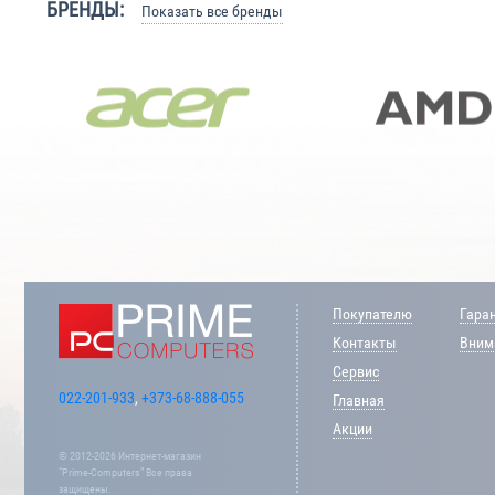
БРЕНДЫ:
Показать все бренды
Покупателю
Гара
Контакты
Внима
Сервис
022-201-933
,
+373-68-888-055
Главная
Акции
© 2012-2026 Интернет-магазин
“Prime-Computers” Все права
защищены.