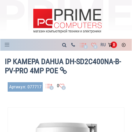
Каталог
RU
0
0
0
IP КАМЕРА DAHUA DH-SD2C400NA-B-
PV-PRO 4MP POE
0
Артикул: 077717
0
0