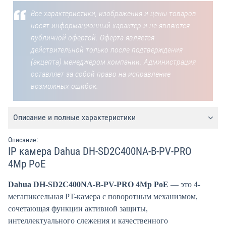
Все характеристики, изображения и цены товаров
носят информационный характер и не являются
публичной офертой. Оферта является
действительной только после подтверждения
(акцепта) менеджером компании. Администрация
оставляет за собой право на исправление
возможных ошибок.
Описание и полные характеристики
Описание:
IP камера Dahua DH-SD2C400NA-B-PV-PRO
4Mp PoE
Dahua DH-SD2C400NA-B-PV-PRO 4Mp PoE
— это 4-
мегапиксельная PT-камера с поворотным механизмом,
сочетающая функции активной защиты,
интеллектуального слежения и качественного