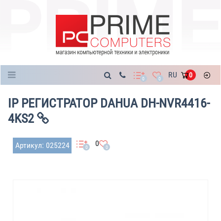
Каталог
RU
0
0
0
IP РЕГИСТРАТОР DAHUA DH-NVR4416-
4KS2
0
Артикул: 025224
0
0