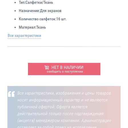
Тип:
Салфетки/Ткань
Назначение:
Для экранов
Количество салфеток:
16 шт.
Материал:
Ткань
Все характеристики
НЕТ В НАЛИЧИИ
сообщить о поступлении
Все характеристики, изображения и цены товаров
носят информационный характер и не являются
публичной офертой. Оферта является
действительной только после подтверждения
(акцепта) менеджером компании. Администрация
оставляет за собой право на исправление