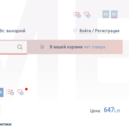
RO
RU
0
0
Вс: выходной
Войти
/
Регистрация
В вашей корзине
нет товара
19
0
0
647
Lei
Цена:
истики: