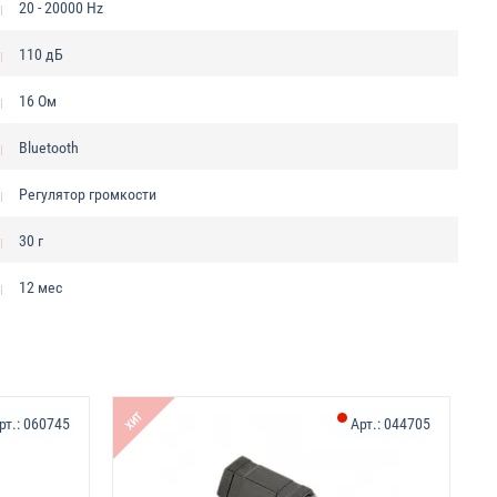
20 - 20000 Hz
110 дБ
16 Ом
Bluetooth
Регулятор громкости
30 г
12 мес
ХИТ
рт.:
060745
Арт.:
044705