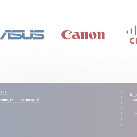
нтия
Подп
нас
ние, цена на память!