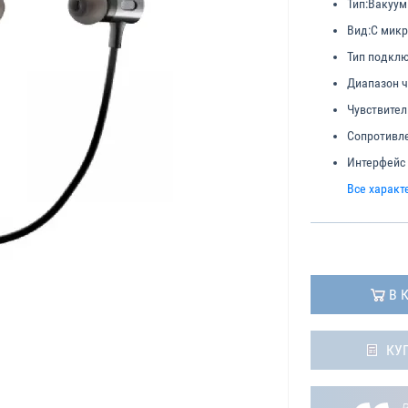
Тип:
Вакуу
Вид:
С мик
Тип подклю
Диапазон ч
Чувствител
Сопротивле
Интерфейс
Все характ
В 
КУ