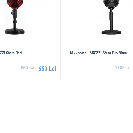
ZI Sfera Red
Микрофон AROZZI Sfera Pro Black
869
1185
659 Lei
Lei
Lei