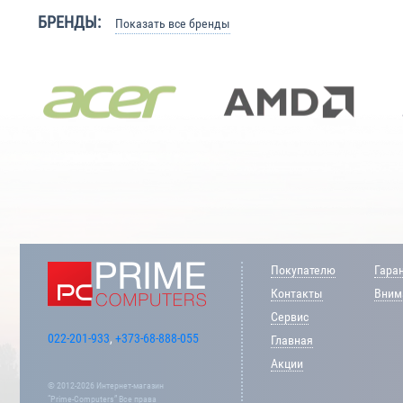
БРЕНДЫ:
Показать все бренды
Покупателю
Гара
Контакты
Внима
Сервис
022-201-933
,
+373-68-888-055
Главная
Акции
© 2012-2026 Интернет-магазин
“Prime-Computers” Все права