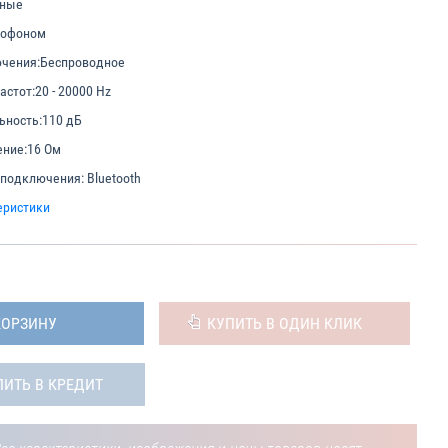
мные
рофоном
чения:
Беспроводное
астот:
20 - 20000 Hz
ьность:
110 дБ
ние:
16 Ом
 подключения:
Bluetooth
еристики
КОРЗИНУ
КУПИТЬ В ОДИН КЛИК
ПИТЬ В КРЕДИТ