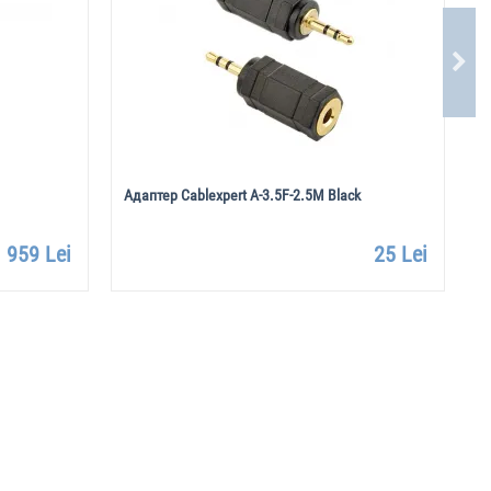
Адаптер Cablexpert A-3.5F-2.5M Black
А
2
959 Lei
25 Lei