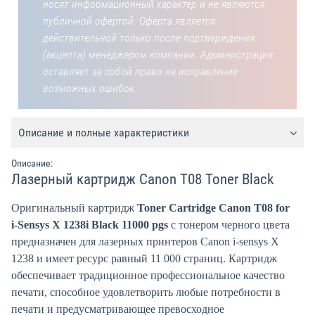
носят информационный характер и не являются
публичной офертой. Оферта является
действительной только после подтверждения
(акцепта) менеджером компании. Администрация
оставляет за собой право на исправление
возможных ошибок.
Описание и полные характеристики
Описание:
Лазерный картридж Canon T08 Toner Black
Оригинальный картридж
Toner Cartridge Canon T08 for
i-Sensys X 1238i Black 11000 pgs
с тонером черного цвета
предназначен для лазерных принтеров Canon i-sensys X
1238 и имеет ресурс равный 11 000 страниц. Картридж
обеспечивает традиционное профессиональное качество
печати, способное удовлетворить любые потребности в
печати и предусматривающее превосходное