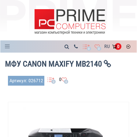
Каталог
RU
0
0
0
МФУ CANON MAXIFY MB2140
0
Артикул: 026712
0
0