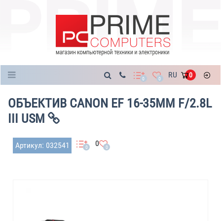
Каталог
RU
0
0
0
ОБЪЕКТИВ CANON EF 16-35ММ F/2.8L
III USM
0
Артикул: 032541
0
0