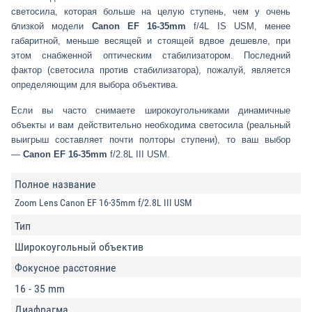
светосила, которая больше на целую ступень, чем у очень
близкой модели
Canon EF 16-35mm
f/4L IS USM, менее
габаритной, меньше весящей и стоящей вдвое дешевле, при
этом снабженной оптическим стабилизатором. Последний
фактор (светосила против стабилизатора), пожалуй, является
определяющим для выбора объектива.
Если вы часто снимаете широкоугольниками динамичные
объекты и вам действительно необходима светосила (реальный
выигрыш составляет почти полторы ступени), то ваш выбор
—
Canon EF 16-35mm
f/2.8L III USM.
Полное название
Zoom Lens Canon EF 16-35mm f/2.8L III USM
Тип
Широкоугольный объектив
Фокусное расстояние
16 - 35 mm
Диафрагма