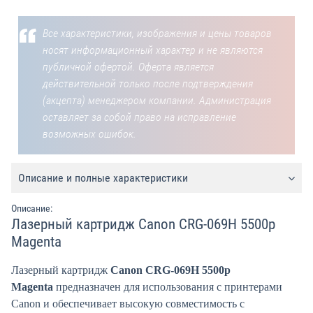
Все характеристики, изображения и цены товаров
носят информационный характер и не являются
публичной офертой. Оферта является
действительной только после подтверждения
(акцепта) менеджером компании. Администрация
оставляет за собой право на исправление
возможных ошибок.
Описание и полные характеристики
Описание:
Лазерный картридж Canon CRG-069H 5500p
Magenta
Лазерный картридж
Canon CRG-069H 5500p
Magenta
предназначен для использования с принтерами
Canon и обеспечивает высокую совместимость с