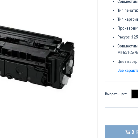
Совместим
Тип печати:
Тип картри
Производит
Ресурс :
125
Совместим
MF651Cw/
Цвет картр
Все характ
Выбрать цвет:
В 