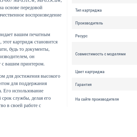
 CRG-067 MF651Cw, MF655Cdw,
а основе передовой
Тип картриджа
ачественное воспроизведение
Производитель
ридает вашим печатным
Ресурс
ц, этот картридж становится
ти, будь то документы,
Совместимость с моделями
изводителем, он
у с вашим принтером.
Цвет картриджа
ом для достижения высокого
ентом для поддержания
Гарантия
. Его использование
 срок службы, делая его
На сайте производителя
во в своей работе с