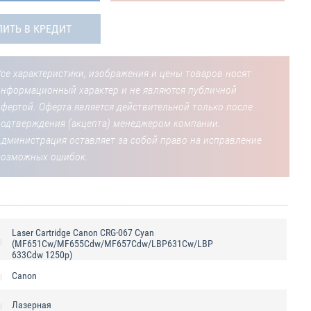
ПИТЬ В КРЕДИТ
се характеристики, изображения и цены товаров носят
информационный характер и не являются публичной
фертой. Оферта является действительной только после
подтверждения (акцепта) менеджером компании.
Администрация оставляет за собой право на исправление
возможных ошибок.
Laser Cartridge Canon CRG-067 Cyan
(MF651Cw/MF655Cdw/MF657Cdw/LBP631Cw/LBP
633Cdw 1250p)
Canon
Лазерная