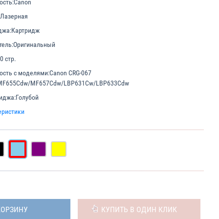
ость:
Canon
Лазерная
джа:
Картридж
ель:
Оригинальный
0 стр.
ость с моделями:
Canon CRG-067
MF655Cdw/MF657Cdw/LBP631Cw/LBP633Cdw
иджа:
Голубой
еристики
КОРЗИНУ
КУПИТЬ В ОДИН КЛИК