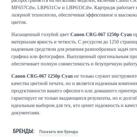
распространяется на несколько моделей, включая Canon
MF657Cdw, LBP631Cw и LBP633Cdw. Картридж работает н
лазерной технологии, обеспечивая эффективное и высокок
цветов.
Насыщенный голубой цвет
Canon CRG-067 1250p Cyan
п
материалам яркость и четкость. С ресурсом до 1250 страни
надежным средством для решения разнообразных задач печа
графика или фотографии. Выпущенный оригинальным про
обеспечивает полную совместимость и безупречную работ
Canon CRG-067 1250p Cyan
не только служит инструмент
качества цветной печати, но и является надежным компон
продуктивности вашего офисного или домашнего принтера
гарантирует не только выдающиеся результаты, но и долгий
идеальным выбором для тех, кто ценит надежность и качест
документами.
БРЕНДЫ:
Показать все бренды