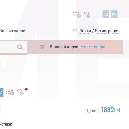
RO
RU
0
0
Вс: выходной
Войти
/
Регистрация
В вашей корзине
нет товара
57
0
0
1832
Lei
Цена:
истики: