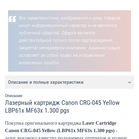
Все характеристики, изображения и цены товаров
носят информационный характер и не являются
публичной офертой. Оферта является
действительной только после подтверждения
(акцепта) менеджером компании. Администрация
оставляет за собой право на исправление
возможных ошибок.
Описание и полные характеристики
Описание:
Лазерный картридж Canon CRG-045 Yellow
LBP61x MF63x 1.300 pgs
Покупка оригинального картриджа
Laser Cartridge
Canon CRG-045 Yellow (LBP61x MF63x 1.300 pgs)
-
залог высокого качества получаемых отпечаток и полное