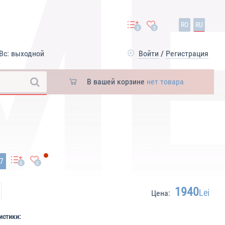
RO
RU
0
0
Вс: выходной
Войти
/
Регистрация
В вашей корзине
нет товара
97
0
0
1940
Lei
Цена:
истики: