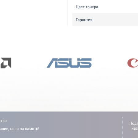
Цвет тонера
Гарантия
нтия
Подп
нас
ние, цена на память!