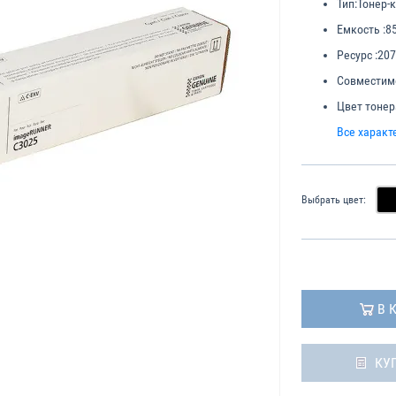
Тип:
Тонер-
Емкость :
8
Ресурс :
207
Совместим
Цвет тонер
Все характ
Выбрать цвет:
В 
КУ