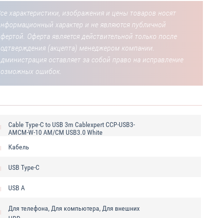
се характеристики, изображения и цены товаров носят
информационный характер и не являются публичной
фертой. Оферта является действительной только после
подтверждения (акцепта) менеджером компании.
Администрация оставляет за собой право на исправление
возможных ошибок.
Cable Type-C to USB 3m Cablexpert CCP-USB3-
AMCM-W-10 AM/CM USB3.0 White
Кабель
USB Type-C
USB A
Для телефона, Для компьютера, Для внешних