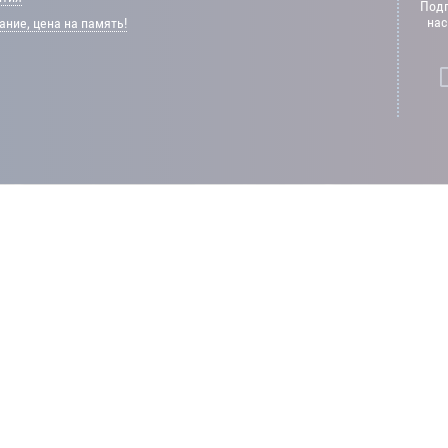
Подп
нас
ние, цена на память!