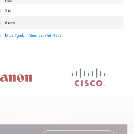
HDD
3 м
6 мес
https://gmb.nl/item.aspx?id=9932