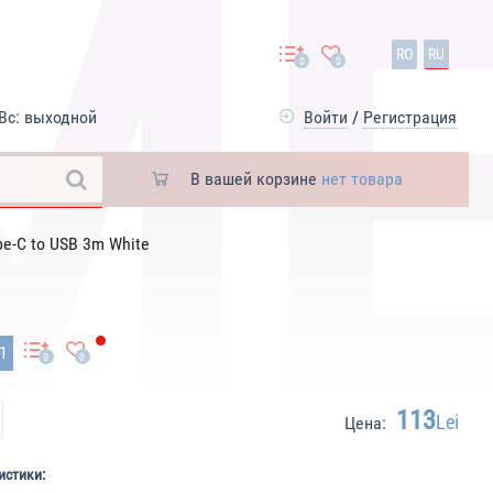
RO
RU
0
0
Вс: выходной
Войти
/
Регистрация
В вашей корзине
нет товара
e-C to USB 3m White
51
0
0
113
Lei
Цена:
истики: