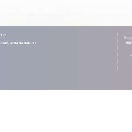
нтия
Подп
нас
ние, цена на память!