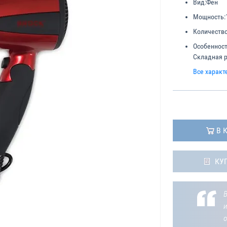
Вид:
Фен
Мощность:
Количеств
Особенност
Складная р
Все характ
В 
КУ
В
о