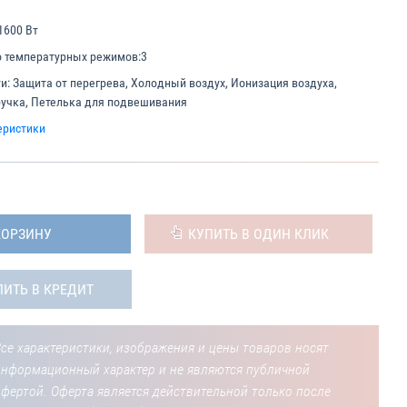
1600 Вт
о температурных режимов:
3
и:
Защита от перегрева, Холодный воздух, Ионизация воздуха,
учка, Петелька для подвешивания
еристики
КОРЗИНУ
КУПИТЬ В ОДИН КЛИК
ПИТЬ В КРЕДИТ
се характеристики, изображения и цены товаров носят
информационный характер и не являются публичной
фертой. Оферта является действительной только после