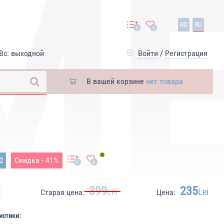
RO
RU
0
0
Вс: выходной
Войти
/
Регистрация
В вашей корзине
нет товара
32
Скидка - 41%
0
0
399
235
Lei
Lei
Старая цена:
Цена:
истики: