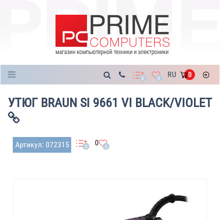
Каталог
RU
0
0
0
УТЮГ BRAUN SI 9661 VI BLACK/VIOLET
0
Артикул: 072315
0
0