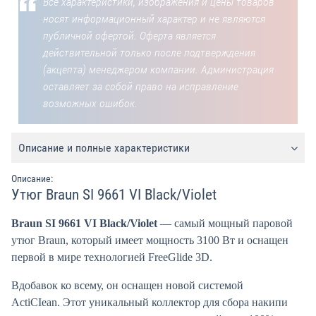
Все характеристики, изображения и цены товаров
носят информационный характер и не являются
публичной офертой. Оферта является
действительной только после подтверждения
(акцепта) менеджером компании. Администрация
оставляет за собой право на исправление
возможных ошибок.
Описание и полные характеристики
Описание:
Утюг Braun SI 9661 VI Black/Violet
Braun SI 9661 VI Black/Violet
— самый мощный паровой
утюг Braun, который имеет мощность 3100 Вт и оснащен
первой в мире технологией FreeGlide 3D.
Вдобавок ко всему, он оснащен новой системой
ActiCIean. Этот уникальный коллектор для сбора накипи