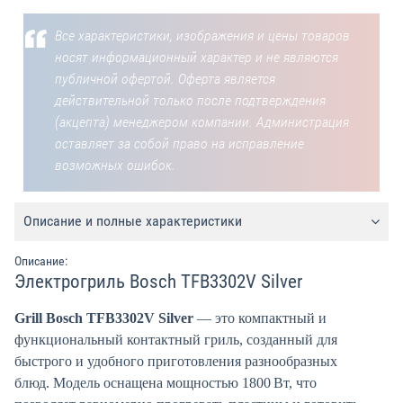
Все характеристики, изображения и цены товаров
носят информационный характер и не являются
публичной офертой. Оферта является
действительной только после подтверждения
(акцепта) менеджером компании. Администрация
оставляет за собой право на исправление
возможных ошибок.
Описание и полные характеристики
Описание:
Электрогриль Bosch TFB3302V Silver
Grill Bosch TFB3302V Silver
— это компактный и
функциональный контактный гриль, созданный для
быстрого и удобного приготовления разнообразных
блюд. Модель оснащена мощностью 1800 Вт, что