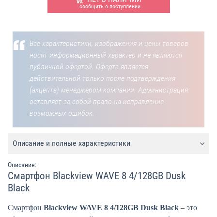
сообщить о поступлении
Все характеристики, изображения и цены товаров
носят информационный характер и не являются
публичной офертой. Оферта является
действительной только после подтверждения
(акцепта) менеджером компании. Администрация
оставляет за собой право на исправление
возможных ошибок.
Описание и полные характеристики
Описание:
Смартфон Blackview WAVE 8 4/128GB Dusk
Black
Смартфон
Blackview WAVE 8 4/128GB Dusk Black
– это