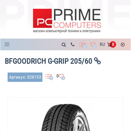
Каталог
RU
0
0
0
BFGOODRICH G-GRIP 205/60
0
Артикул: 028153
0
0