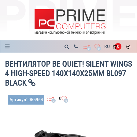
Каталог
RU
0
0
0
ВЕНТИЛЯТОР BE QUIET! SILENT WINGS
4 HIGH-SPEED 140X140X25MM BL097
BLACK
0
Артикул: 055964
0
0