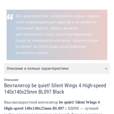
Все характеристики, изображения и цены товаров
носят информационный характер и не являются
публичной офертой. Оферта является
действительной только после подтверждения
(акцепта) менеджером компании. Администрация
оставляет за собой право на исправление
возможных ошибок.
Описание и полные характеристики
Описание:
Вентилятор be quiet! Silent Wings 4 High-speed
140x140x25mm BL097 Black
Высокоскоростной вентилятор
be quiet! Silent Wings 4
High-speed 140x140x25mm BL097
с ШИМ — лучший