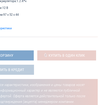
кумулятора:
1.2 А*ч
е:
12 В
мм:
97 x 52 x 44
еристики
КОРЗИНУ
КУПИТЬ В ОДИН КЛИК
ПИТЬ В КРЕДИТ
се характеристики, изображения и цены товаров носят
информационный характер и не являются публичной
фертой. Оферта является действительной только после
подтверждения (акцепта) менеджером компании.