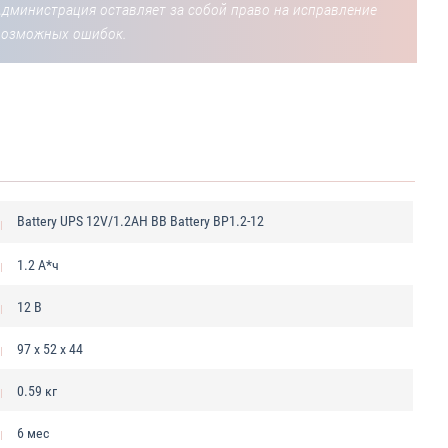
Администрация оставляет за собой право на исправление
возможных ошибок.
Battery UPS 12V/1.2AH BB Battery BP1.2-12
1.2 А*ч
12 В
97 x 52 x 44
0.59 кг
6 мес