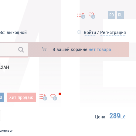
RO
RU
0
0
Вс: выходной
Войти
/
Регистрация
В вашей корзине
нет товара
1.2AH
60
Хит продаж
0
0
289
Lei
Цена:
истики: