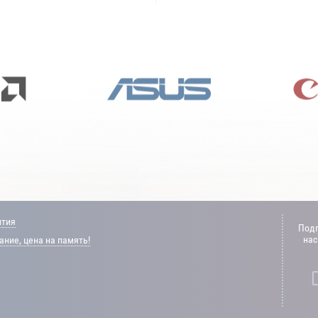
нтия
Подп
нас
ние, цена на память!