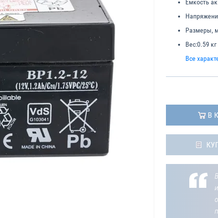
Емкость ак
Напряжени
Размеры, 
Вес:
0.59 кг
Все характ
В 
КУ
В
о