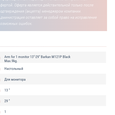
фертой. Оферта является действительной только после
подтверждения (акцепта) менеджером компании.
Администрация оставляет за собой право на исправление
возможных ошибок.
Arm for 1 monitor 13"-29" Barkan M121P Black
Max.9kg.
Настольный
Для монитора
13 "
29 "
1