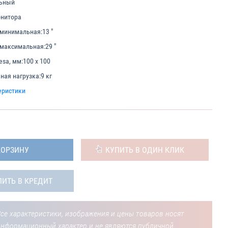
ьный
онитора
 минимальная:
13 "
 максимальная:
29 "
sa, мм:
100 x 100
ая нагрузка:
9 кг
еристики
КОРЗИНУ
КУПИТЬ В ОДИН КЛИК
ПИТЬ В КРЕДИТ
се характеристики, изображения и цены товаров носят
информационный характер и не являются публичной