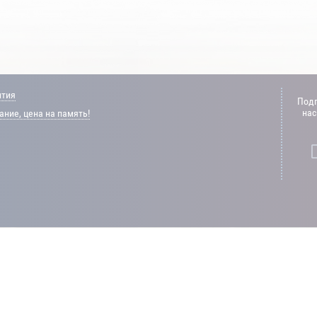
нтия
Подп
нас
ние, цена на память!