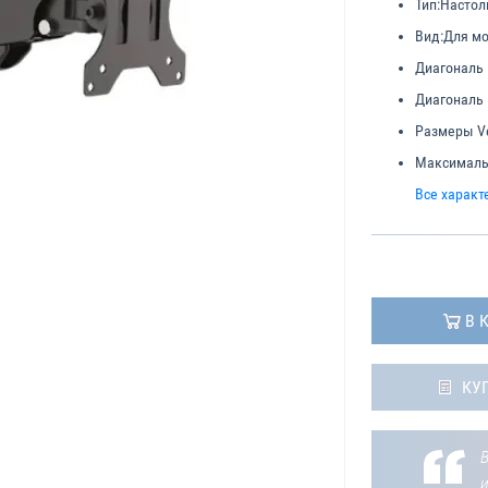
Тип:
Настол
Вид:
Для м
Диагональ
Диагональ
Размеры Ve
Максимальн
Все характ
В 
КУ
В