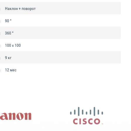
Наклон + поворот
90 °
360 °
100 x 100
9 кг
12 мес