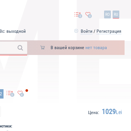
RO
RU
0
0
Вс: выходной
Войти
/
Регистрация
В вашей корзине
нет товара
62
0
0
1029
Lei
Цена:
истики: