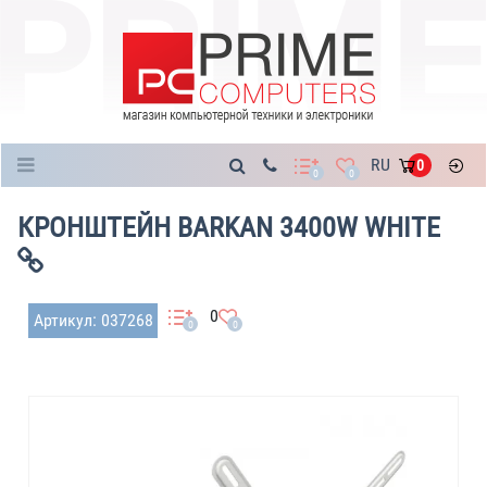
Каталог
RU
0
0
0
КРОНШТЕЙН BARKAN 3400W WHITE
0
Артикул: 037268
0
0