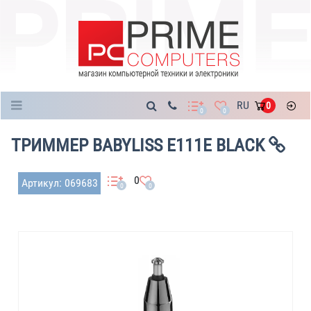
Каталог
RU
0
0
0
ТРИММЕР BABYLISS E111E BLACK
0
Артикул: 069683
0
0