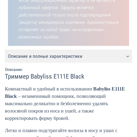
носят информационный характер и не являются
публичной офертой. Оферта является
действительной только после подтверждения
(акцепта) менеджером компании. Администрация
оставляет за собой право на исправление
возможных ошибок.
Описание и полные характеристики
Описание:
Триммер Babyliss E111E Black
Компактный и удобный в использовании
Babyliss E111E
Black
– незаменимый помощник, позволяющий
максимально деликатно и безболезненно удалять
волосяной покров из носа и ушей, а также
корректировать форму бровей.
Легко и плавно подстригайте волосы в носу и ушах с